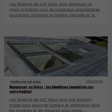
Les fenêtres de toit Velux sont devenues un
choix privilégié pour de nombreux propriétaires
souhaitant optimiser la lumière naturelle et la
ventilation de leurs espaces intérieurs. Ces
installations offrent des avantages
considérables, allant au-delà de l'esthétique. Cet
article explore comment un Velux peut
transformer votre maison en améliorant la
ventilation et le confort intérieur.
05/06/2026
Fenêtre de toit Velux
Remplacer un Velux : les bénéfices immédiats sur
votre habitat
Les fenêtres de toit Velux sont une solution
prisée pour apporter lumière et ventilation dans
les combles et les espaces sous pente.