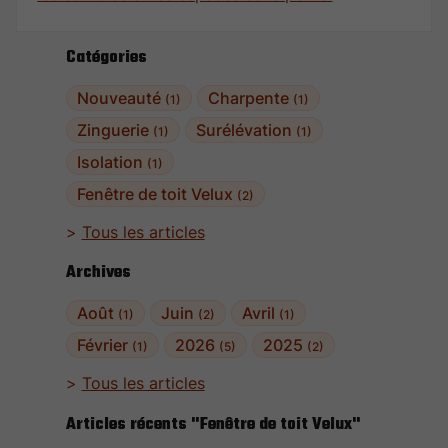
Cependant, avec le temps, ces fenêtres peuvent
se détériorer, entraînant des problèmes
Catégories
d’étanchéité, d’isolation et de confort. Remplacer
un Velux usé ou obsolète peut offrir de
Nouveauté
Charpente
(1)
(1)
nombreux avantages immédiats pour votre
habitat. Cet article explore les bénéfices liés à
Zinguerie
Surélévation
(1)
(1)
cette démarche, en s’appuyant sur différents
Isolation
(1)
aspects.
Fenêtre de toit Velux
(2)
Tous les articles
Archives
Août
Juin
Avril
(1)
(2)
(1)
Février
2026
2025
(1)
(5)
(2)
Tous les articles
Articles récents "Fenêtre de toit Velux"