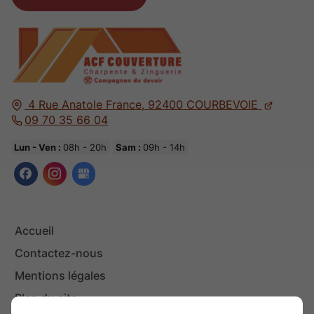
4 Rue Anatole France,
92400
COURBEVOIE
09 70 35 66 04
Lun - Ven :
08h - 20h
Sam :
09h - 14h
Accueil
Contactez-nous
Mentions légales
Plan du site