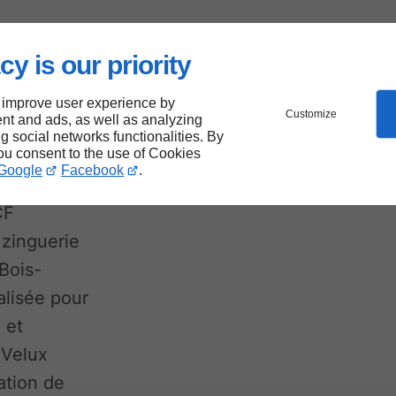
cy is our priority
 et
 improve user experience by
Customize
nt and ads, as well as analyzing
ombes
ng social networks functionalities. By
you consent to the use of Cookies
Google
Facebook
.
CF
zinguerie
 Bois-
alisée pour
 et
 Velux
lation de