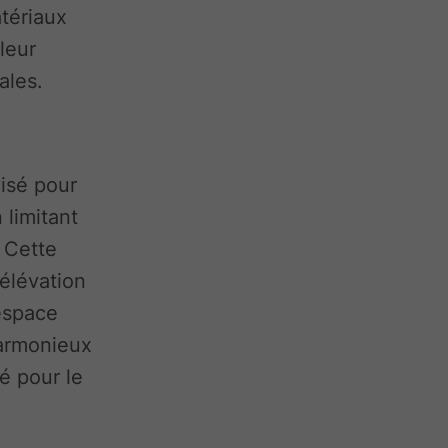
atériaux
leur
ales.
visé pour
 limitant
 Cette
élévation
espace
harmonieux
sé pour le