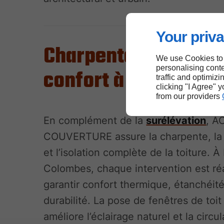
Your priva
Charpente, isolation
We use Cookies to
personalising conte
confort à Bois-Col
traffic and optimizi
clicking "I Agree" 
from our providers
En complément de la
surélévation
, A
COUVERTURE assure la charpente, la 
et l’isolation complète de la toiture. À
Colombes, chaque intervention est ré
garantir confort thermique, étanchéité
durabilité. La pose de fenêtres de toit
améliore l’éclairage naturel et la circu