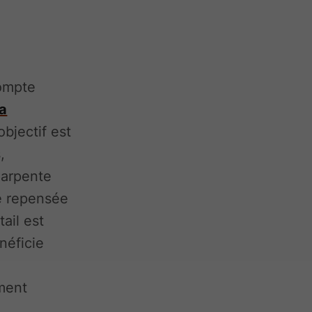
ompte
la
’objectif est
,
harpente
re repensée
ail est
néficie
ment