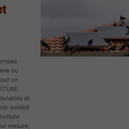
et
lombes
aire ou
pour un
ERTURE
durables et
ir solidité
tructure
 sur mesure,